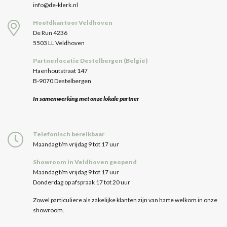
info@de-klerk.nl
Hoofdkantoor Veldhoven
De Run 4236
5503 LL Veldhoven
Partnerlocatie Destelbergen (België)
Haenhoutstraat 147
B-9070 Destelbergen
In samenwerking met onze lokale partner
Telefonisch bereikbaar
Maandag t/m vrijdag 9 tot 17 uur
Showroom in Veldhoven geopend
Maandag t/m vrijdag 9 tot 17 uur
Donderdag op afspraak 17 tot 20 uur
Zowel particuliere als zakelijke klanten zijn van harte welkom in onze
showroom.