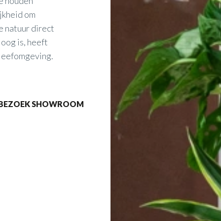
ie houden
ijkheid om
e natuur direct
oog is, heeft
e leefomgeving.
BEZOEK SHOWROOM