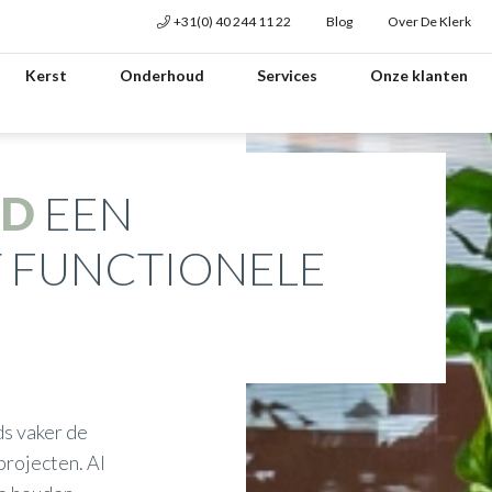
+31(0) 40 244 11 22
Blog
Over De Klerk
Kerst
Onderhoud
Services
Onze klanten
ND
EEN
 FUNCTIONELE
s vaker de
projecten. Al