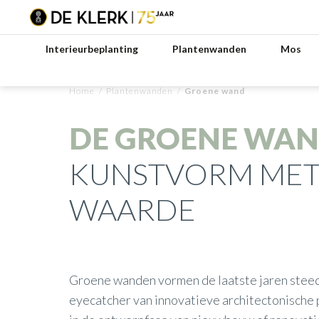
Interieurbeplanting
Plantenwanden
Mos
Home
/
Plantenwanden
/
Groene wand
DE GROENE WA
KUNSTVORM MET
WAARDE
Groene wanden vormen de laatste jaren steed
eyecatcher van innovatieve architectonische 