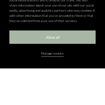
social media features and to analyse our traffic. We also
IMPRESSIE
VAN ZIJDEN BLOEMEN
share information about your use of our site with our social
BOEKETTEN
media, advertising and analytics partners who may combine it
with other information that you’ve provided to them or that
they’ve collected from your use of their services.
Allow all
Manage cookies